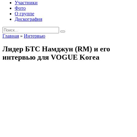
Участники
Фото
О группе
Дискография
Search
for:
Главная
»
Интервью
Лидер БТС Намджун (RМ) и его
интервью для VOGUE Korea