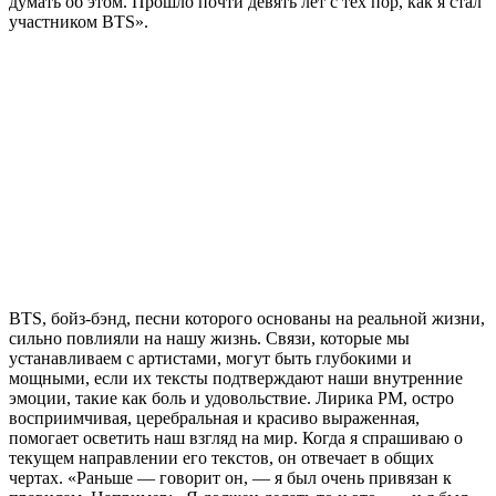
думать об этом. Прошло почти девять лет с тех пор, как я стал
участником BTS».
BTS, бойз-бэнд, песни которого основаны на реальной жизни,
сильно повлияли на нашу жизнь. Связи, которые мы
устанавливаем с артистами, могут быть глубокими и
мощными, если их тексты подтверждают наши внутренние
эмоции, такие как боль и удовольствие. Лирика РM, остро
восприимчивая, церебральная и красиво выраженная,
помогает осветить наш взгляд на мир. Когда я спрашиваю о
текущем направлении его текстов, он отвечает в общих
чертах. «Раньше — говорит он, — я был очень привязан к