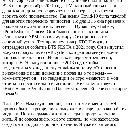
BTS и Vogue собрались вместе сразу после онлайн-концерта
BTS в конце октября 2021 года. РM, который снова начал
давать концерты после двухлетнего перерыва, пытается
вернуть себе преимущество. Пандемия Covid-19 была тяжёлой
для многих творческих личностей. Но для BTS она привела к
рождению их английских песен — «Dynamite», «Butter»,
«Permission to Dance». Они были написаны в попытке
сблизиться с АРМИ по всему миру. Это принесло им
огромный успех. Тем временем лидер БТС Намджун
отпраздновал событие BTS FESTA в 2021 году. Он выпустил
новую сольную песню «Bicycle», которая знаменует новое
направление для него. Но он также пересмотрел песни,
которые BTS выпустили после 2013 года, чтобы
подготовиться к недавнему онлайн-концерту. «Это песни,
выражающие наши искренние послания в то время» —
комментирует он. «Но тенденции быстро меняются, и мои
ответы на песни сильно изменились. Не станет ли звучать
«Butter» или «Permission to Dance» устаревшей через некоторое
время?»
Лидер БТС Намджун говорит, что он тоже изменился. «Я
привык быть в тренде, поскольку жил в среде, где важно быть
модным. Но я не думаю, что мне следует продолжать так
жить. Я не совсем знаю, как это сделать, но мне захотелось
создать что-то долгосрочное и вечное. Я уже начал много