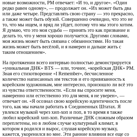
новые возможности, РM отвечает: «И то, и другое». «Один
редко равен одному», — продолжает он. «Их может быть два
или даже четыре. Представлять свою страну — это прекрасно,
а также может быть обузой. Совершенно очевидно, что это не
то, что мы ищем, и вряд ли уйдет, потому что мы этого хотим.
Я думаю, что это моя судьба — принять это как призвание и
делать то, что у меня хорошо получается. Другими словами,
моя жизнь может быть связана с обязанностями. Но такая
жизнь может быть весёлой, и я намерен и дальше жить с
таким отношением».
На протяжении всего интервью полностью демонстрируется
«уникальная ДНК» BTS — или, точнее, «корейская ДНК» РМ.
Зная его стихотворение «I Remember», бесчисленное
количество написанных им текстов и его привязанность к
корейским художникам, мне интересно, произошло ли всё это
из чувства ответственности. «Если вы спросите меня,
намеренно или естественно это для меня, я не уверен», —
отвечает он. «Я осознал свою корейскую идентичность после
того, как мы начали работать в Соединенных Штатах. Я
увлекся музыкой через хип-хоп и поп, в то время я также
любил корейский хип-хоп. Различные ДНК сложным образом
переплетены, но в любом случае культурный климат, в
котором я родился и вырос, слушая корейскую музыку,
кажется, укоренился во мне. Эти ранние влияния все еще со