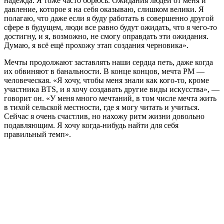
надежда. Я тоже часто борюсь. Ожидания людей от меня и
давление, которое я на себя оказываю, слишком велики. Я
полагаю, что даже если я буду работать в совершенно другой
сфере в будущем, люди все равно будут ожидать, что я чего-то
достигну, и я, возможно, не смогу оправдать эти ожидания.
Думаю, я всё ещё прохожу этап создания черновика».
Мечты продолжают заставлять наши сердца петь, даже когда
их обвиняют в банальности. В конце концов, мечта РM —
человеческая. «Я хочу, чтобы меня знали как кого-то, кроме
участника BTS, и я хочу создавать другие виды искусства», —
говорит он. «У меня много мечтаний, в том числе мечта жить
в тихой сельской местности, где я могу читать и учиться.
Сейчас я очень счастлив, но нахожу ритм жизни довольно
подавляющим. Я хочу когда-нибудь найти для себя
правильный темп».