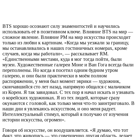
BTS хорошо осознают силу знаменитостей и научились
использовать её в позитивном ключе. Влияние BTS на мир —
сложное явление. Влияние РM на мир искусства происходит
только из любви к картинам. «Когда мы уезжали за границу,
мы останавливались в наших гостиничных номерах, кроме
случаев, когда мы работали», — рассказывает RM.
«Единственными местами, куда я мог тогда пойти, были
музеи. Художественные галереи Моне и Ван Гога всегда были
переполнены. Но когда я посетил одним будним утром
галерею, и они были практически в моём полном
распоряжении, у меня был момент эврики — художник,
скончавшийся сто лет назад, напрямую общался с мальчиком
из Кореи. Я так завидовал. С тех пор я начал искать и узнавать
о корейских художниках. Я из тех людей, которые сразу
окунаются с головой, как только меня что-то заинтриговало. В
наши дни я увлекаюсь искусством, и оно меня радует.
Интеллектуальный стимул, который я получаю от изучения
истории искусства, огромен».
Говоря об искусстве, он воодушевляется. «Я думаю, что тот
факт, что живопись — это совершенно другая область, делает