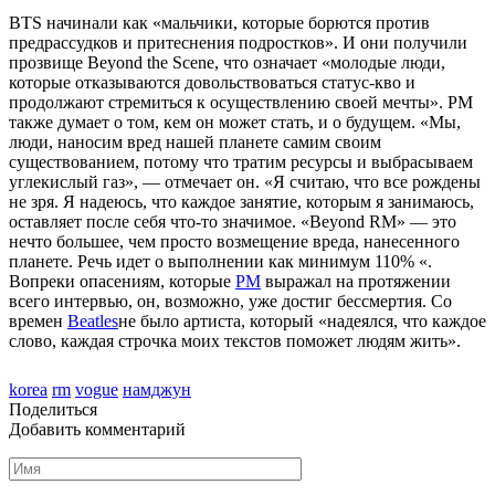
BTS начинали как «мальчики, которые борются против
предрассудков и притеснения подростков». И они получили
прозвище Beyond the Scene, что означает «молодые люди,
которые отказываются довольствоваться статус-кво и
продолжают стремиться к осуществлению своей мечты». РM
также думает о том, кем он может стать, и о будущем. «Мы,
люди, наносим вред нашей планете самим своим
существованием, потому что тратим ресурсы и выбрасываем
углекислый газ», — отмечает он. «Я считаю, что все рождены
не зря. Я надеюсь, что каждое занятие, которым я занимаюсь,
оставляет после себя что-то значимое. «Beyond RM» — это
нечто большее, чем просто возмещение вреда, нанесенного
планете. Речь идет о выполнении как минимум 110% «.
Вопреки опасениям, которые
РМ
выражал на протяжении
всего интервью, он, возможно, уже достиг бессмертия. Со
времен
Beatles
не было артиста, который «надеялся, что каждое
слово, каждая строчка моих текстов поможет людям жить».
korea
rm
vogue
намджун
Поделиться
Добавить комментарий
Имя