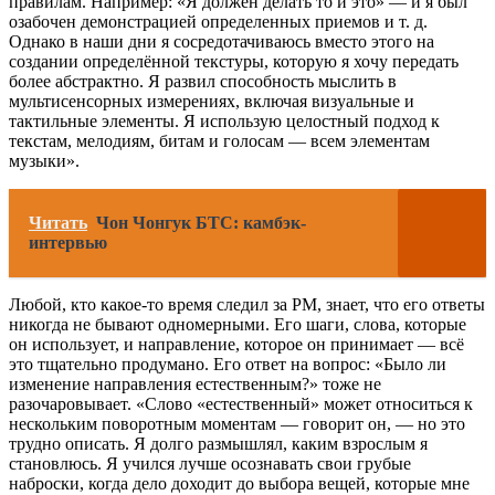
правилам. Например: «Я должен делать то и это» — и я был
озабочен демонстрацией определенных приемов и т. д.
Однако в наши дни я сосредотачиваюсь вместо этого на
создании определённой текстуры, которую я хочу передать
более абстрактно. Я развил способность мыслить в
мультисенсорных измерениях, включая визуальные и
тактильные элементы. Я использую целостный подход к
текстам, мелодиям, битам и голосам — всем элементам
музыки».
Читать
Чон Чонгук БТС: камбэк-
интервью
Любой, кто какое-то время следил за РМ, знает, что его ответы
никогда не бывают одномерными. Его шаги, слова, которые
он использует, и направление, которое он принимает — всё
это тщательно продумано. Его ответ на вопрос: «Было ли
изменение направления естественным?» тоже не
разочаровывает. «Слово «естественный» может относиться к
нескольким поворотным моментам — говорит он, — но это
трудно описать. Я долго размышлял, каким взрослым я
становлюсь. Я учился лучше осознавать свои грубые
наброски, когда дело доходит до выбора вещей, которые мне