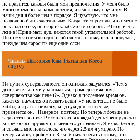
не нравится, каковы были мои предпочтения. У меня было
много времени на размышления, и я многому научился. В
наши дни я более чем в порядке. Я чувствую, что мне
позволено быть счастливым». Когда его спросили, что именно
он узнал о себе, он озорно улыбается и говорит: «Что я очень
ленив! Принимать душ кажется такой утомительной работой.
Поэтому я снимаю один слой одежды и хожу около получаса,
прежде чем сбросить еще один слой».
Читать
Интервью Ким Тэхена для Korea
GQ (V)
На пути к суперзвёздности он однажды задумался: «Чем я
действительно хочу заниматься, кроме достижения
совершенства как певец?». Однако в последнее время он,
кажется, научился отпускать вещи. «У меня тогда не было
хобби, и я расстраивался, когда уходил со сцены», —
признается он. «Наверное, поэтому. Но теперь я больше не
задаю этот вопрос. Вместо этого я каждый день тренируюсь и
встречаюсь с друзьями, и меня это устраивает. Я начал бегать,
и сначала мне показалось, что через 2,5 км я умираю. Но
теперь я могу пробежать 8 км. Я начал бегать потому, что