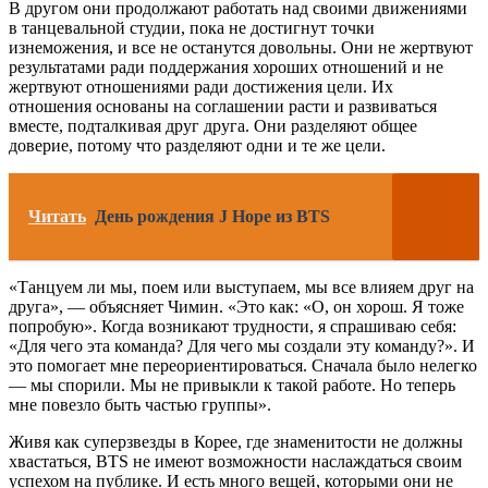
В другом они продолжают работать над своими движениями
в танцевальной студии, пока не достигнут точки
изнеможения, и все не останутся довольны. Они не жертвуют
результатами ради поддержания хороших отношений и не
жертвуют отношениями ради достижения цели. Их
отношения основаны на соглашении расти и развиваться
вместе, подталкивая друг друга. Они разделяют общее
доверие, потому что разделяют одни и те же цели.
Читать
День рождения J Hope из BTS
«Танцуем ли мы, поем или выступаем, мы все влияем друг на
друга», — объясняет Чимин. «Это как: «О, он хорош. Я тоже
попробую». Когда возникают трудности, я спрашиваю себя:
«Для чего эта команда? Для чего мы создали эту команду?». И
это помогает мне переориентироваться. Сначала было нелегко
— мы спорили. Мы не привыкли к такой работе. Но теперь
мне повезло быть частью группы».
Живя как суперзвезды в Корее, где знаменитости не должны
хвастаться, BTS не имеют возможности наслаждаться своим
успехом на публике. И есть много вещей, которыми они не