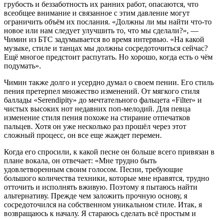
грубость и беззаботность их ранних работ, опасаются, что
всеобщее внимание и связанное с этим давление могут
ограничить объём их послания. «Должны ли мы найти что-то
новое или нам следует улучшить то, что мы сделали?», —
Чимин из БТС задумывается во время интервью. «На какой
музыке, стиле и танцах мы должны сосредоточиться сейчас?
Ещё многое предстоит распутать. Но хорошо, когда есть о чём
подумать».
Чимин также долго и усердно думал о своем пении. Его стиль
пения претерпел множество изменений. От мягкого стиля
баллады «Serendipity» до мечтательного фальцета «Filter» и
чистых высоких нот недавних поп-мелодий. Для певца
изменение стиля пения похоже на стирание отпечатков
пальцев. Хотя он уже несколько раз прошёл через этот
сложный процесс, он все еще жаждет перемен.
Когда его спросили, к какой песне он больше всего привязан в
плане вокала, он отвечает: «Мне трудно быть
удовлетворенным своим голосом. Песни, требующие
большого количества техники, которые мне нравятся, трудно
отточить и исполнять вживую. Поэтому я пытаюсь найти
альтернативу. Прежде чем заложить прочную основу, я
сосредоточился на собственном уникальном стиле. Итак, я
возвращаюсь к началу. Я стараюсь сделать всё простым и