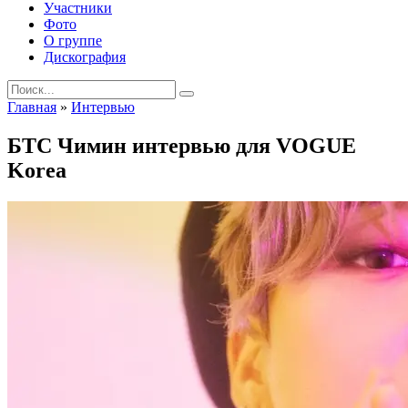
Участники
Фото
О группе
Дискография
Search
for:
Главная
»
Интервью
БТС Чимин интервью для VOGUE
Korea