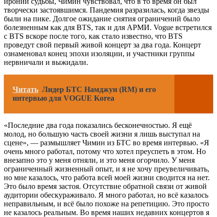
иронии судьбы, Чимин чувствовал, что в то время он был
творчески застоявшимся. Пандемия разразилась, когда звезды
были на пике. Долгое ожидание снятия ограничений было
болезненным как для BTS, так и для АРМИ. Vogue встретился
с BTS вскоре после того, как стало известно, что BTS
проведут свой первый живой концерт за два года. Концерт
ознаменовал конец эпохи изоляции, и участники группы
нервничали и выжидали.
Читать
Лидер БТС Намджун (RМ) и его
интервью для VOGUE Korea
«Последние два года показались бесконечностью. Я ещё
молод, но большую часть своей жизни я лишь выступал на
сцене», — размышляет Чимин из БТС во время интервью. «Я
очень много работал, потому что хотел преуспеть в этом. Но
внезапно это у меня отняли, и это меня огорчило. У меня
ограниченный жизненный опыт, и я не хочу преувеличивать,
но мне казалось, что работа всей моей жизни сводится на нет.
Это было время застоя. Отсутствие обратной связи от живой
аудитории обескураживало. Я много работал, но всё казалось
неправильным, и всё было похоже на репетицию. Это просто
не казалось реальным. Во время наших недавних концертов я