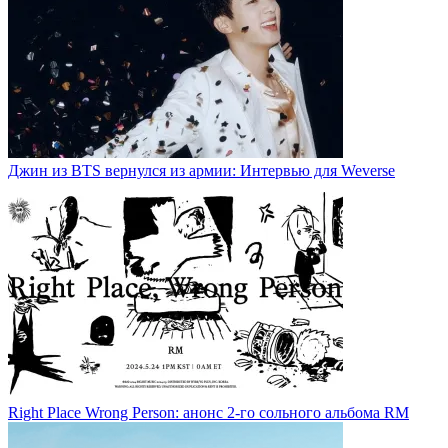
Джин из BTS вернулся из армии: Интервью для Weverse
Right Place Wrong Person: анонс 2-го сольного альбома RM