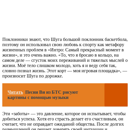
Поклонники знают, что Шуга большой поклонник баскетбола,
поэтому он использовал свою любовь к спорту как метафору
жизненных проблем в «Интро: Самый прекрасный момент в
жизни», и это очень важно. «То, что я бросаю в кольцо, на
самом деле — сгусток моих переживаний и тяжелых мыслей о
жизни. Моё тело слишком молодо, хоть я и веду себя так,
словно познал жизнь. Этот корт — моя игровая площадка», —
произносит Шуга по дорожке.
Читать
Песни Ви из БТС рисуют
картины с помощью музыки
Эти «заботы» — это давление, которое он испытывает, чтобы
добиться успеха. Хотя его страсть делает его счастливым, он
считает, что не оправдает ожиданий общества. После долгих
размышлений он решает доверять своей интуиции и