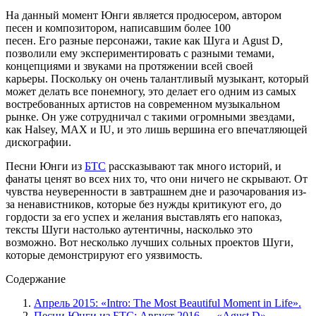
На данный момент Юнги является продюсером, автором
песен и композитором, написавшим более 100
песен. Его разные персонажи, такие как Шуга и Agust D,
позволили ему экспериментировать с разными темами,
концепциями и звуками на протяжении всей своей
карьеры. Поскольку он очень талантливый музыкант, который
может делать все понемногу, это делает его одним из самых
востребованных артистов на современном музыкальном
рынке. Он уже сотрудничал с такими огромными звездами,
как Halsey, MAX и IU, и это лишь вершина его впечатляющей
дискографии.
Песни Юнги из
БТС
рассказывают так много историй, и
фанаты ценят во всех них то, что они ничего не скрывают. От
чувства неуверенности в завтрашнем дне и разочарования из-
за ненавистников, которые без нужды критикуют его, до
гордости за его успех и желания выставлять его напоказ,
тексты Шуги настолько аутентичны, насколько это
возможно. Вот несколько лучших сольных проектов Шуги,
которые демонстрируют его уязвимость.
Содержание
Апрель 2015: «Intro: The Most Beautiful Moment in Life».
Песни Юнги из БТС: Август 2016 — «Agust D»