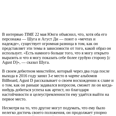
В интервью
TIME
22 мая Юнги объяснил, что, хотя оба его
персонажа — Шуга и Агуст Ди — поют о «мечтах и
надежде», существует огромная разница в том, как он
представляет эти темы в зависимости от того, какой образ он
использует. «Есть намного больше того, что я могу открыто
выразить и что я могу показать себе более грубую сторону [с
Agust D]», — сказал Шуга.
В своем дебютном микстейпе, который через два года после
выхода в 2016 году занял 3-е место в
чарте
альбомов
Billboard, Agust D рассказывает о своем восхождении к славе и
о том, как он раньше задавался вопросом, сможет ли он когда-
нибудь добиться успеха как артист, но благодаря
настойчивости и целеустремленности ему удаётся выйти на
первое место.
Несмотря на то, что другие могут подумать, что ему было
нелегко достичь своего положения, он продолжает упорно