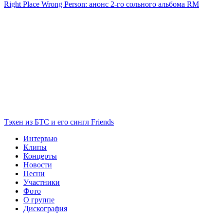
Right Place Wrong Person: анонс 2-го сольного альбома RM
Тэхен из БТС и его сингл Friends
Интервью
Клипы
Концерты
Новости
Песни
Участники
Фото
О группе
Дискография