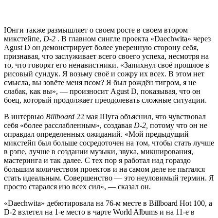
Юнги также размышляет о своем росте в своем втором
микстейпе,
D-2
. В главном сингле проекта «Daechwita» через
Agust D он демонстрирует более уверенную сторону себя,
признавая, что заслуживает всего своего успеха, несмотря на
то, что говорят его ненавистники. «Запихнул своё прошлое в
рисовый сундук. Я возьму своё и сожру их всех. В этом нет
смысла, вы зовёте меня псом? Я был рождён тигром, я не
слабак, как вы», — произносит Agust D, показывая, что он
боец, который продолжает преодолевать сложные ситуации.
В интервью
Billboard
22 мая Шуга объяснил, что чувствовал
себя «более расслабленным», создавая
D-2,
потому что он не
оправдал определенных ожиданий. «Мой предыдущий
микстейп был больше сосредоточен на том, чтобы стать лучше
в рэпе, лучше в создании музыки, звука, микширования,
мастеринга и так далее. С тех пор я работал над гораздо
большим количеством проектов и на самом деле не пытался
стать идеальным. Совершенство — это неуловимый термин. Я
просто старался изо всех сил», — сказал он.
«Daechwita» дебютировала на 76-м месте в Billboard Hot 100, а
D-2 взлетел на 1-е место в чарте World Albums и на 11-е в