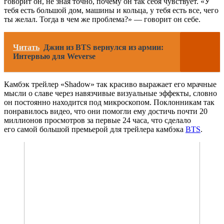
говорит он, не зная точно, почему он так себя чувствует. «У
тебя есть большой дом, машины и кольца, у тебя есть все, чего
ты желал. Тогда в чем же проблема?» — говорит он себе.
Читать
Джин из BTS вернулся из армии:
Интервью для Weverse
Камбэк трейлер «Shadow» так красиво выражает его мрачные
мысли о славе через навязчивые визуальные эффекты, словно
он постоянно находится под микроскопом. Поклонникам так
понравилось видео, что они помогли ему достичь почти 20
миллионов просмотров за первые 24 часа, что сделало
его самой большой премьерой для трейлера камбэка
BTS
.