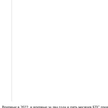
Впервые в 2022, и впервые за два года и пять месяцев БТС прове