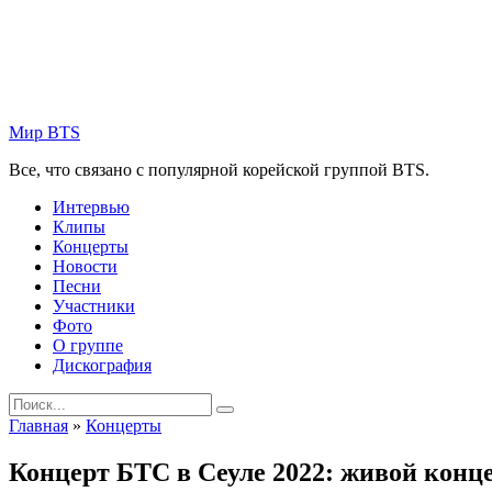
Skip
to
content
Мир BTS
Все, что связано с популярной корейской группой BTS.
Интервью
Клипы
Концерты
Новости
Песни
Участники
Фото
О группе
Дискография
Search
for:
Главная
»
Концерты
Концерт БТС в Сеуле 2022: живой конце