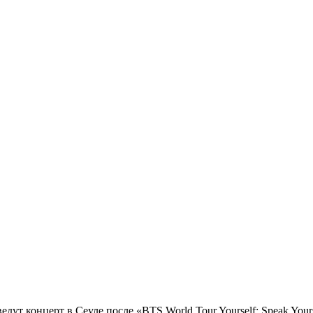
дут концерт в Сеуле после «BTS World Tour Yourself: Speak Yourse